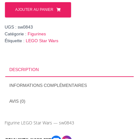
quantité
de
AJOUTER AU PANIER
Figurine
Star
UGS :
sw0843
Wars
Catégorie :
Figurines
Quarrie,
Étiquette :
LEGO Star Wars
réf.
sw0843
DESCRIPTION
INFORMATIONS COMPLÉMENTAIRES
AVIS (0)
Figurine LEGO Star Wars — sw0843