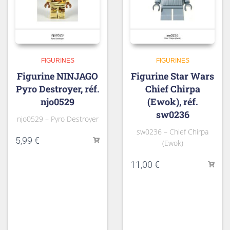
FIGURINES
FIGURINES
Figurine NINJAGO
Figurine Star Wars
Pyro Destroyer, réf.
Chief Chirpa
njo0529
(Ewok), réf.
sw0236
njo0529 – Pyro Destroyer
sw0236 – Chief Chirpa
5,99
€
(Ewok)
11,00
€