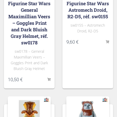
Figurine Star Wars
Figurine Star Wars
General
Astromech Droid,
Maximillian Veers
R2-D5, réf. sw0155
– Goggles Print
sw0155 – Astromech
and Dark Bluish
Droid, R2-D5
Gray Helmet, réf.
9,60
€
sw0178
sw0178 – General
Maximillian Veers –
Goggles Print and Dark
Bluish Gray Helmet
10,50
€