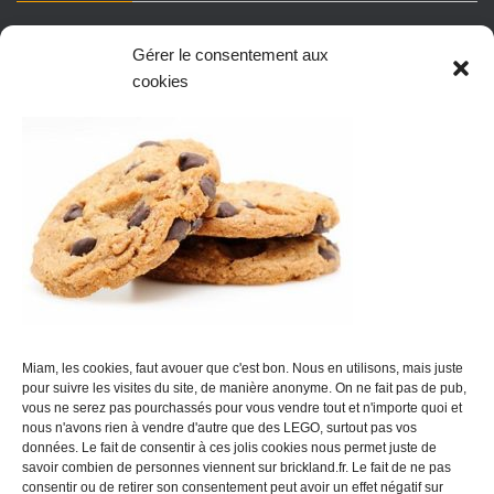
Sets LEGO neufs/scellés
Gérer le consentement aux
Sets LEGO reconditionnés
cookies
Vrac LEGO
Figurines
Produits dérivés
Mentions légales
CGV et mentions légales
Disclaimer
: Brickland est un site d'achat/revente de LEGO mais
n'est en aucun cas affilié à la marque LEGO, ni sponsorisé par elle.
Miam, les cookies, faut avouer que c'est bon. Nous en utilisons, mais juste
Brickland.fr ne se revendique pas de l'écosystème LEGO.
pour suivre les visites du site, de manière anonyme. On ne fait pas de pub,
vous ne serez pas pourchassés pour vous vendre tout et n'importe quoi et
nous n'avons rien à vendre d'autre que des LEGO, surtout pas vos
données. Le fait de consentir à ces jolis cookies nous permet juste de
savoir combien de personnes viennent sur brickland.fr. Le fait de ne pas
consentir ou de retirer son consentement peut avoir un effet négatif sur
MENTIONS LÉGALES