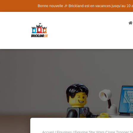
Bonne nouvelle 🎉 Brickland est en vacances jusqu’au 10
Accueil
/
Figurines
/ Figurine Star Wars Clone Trooper S