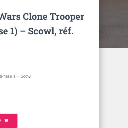
 Wars Clone Trooper
e 1) – Scowl, réf.
(Phase 1) – Scowl
R