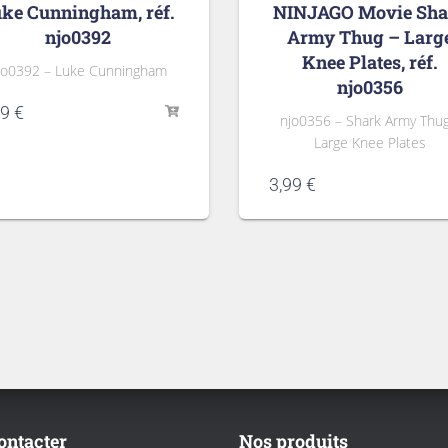
ke Cunningham, réf.
NINJAGO Movie Sha
njo0392
Army Thug – Larg
Knee Plates, réf.
jo0392 – Luke Cunningham
njo0356
19
€
njo0356 – Shark Army Thug
Large Knee Plates
3,99
€
ontacter
Nos produits