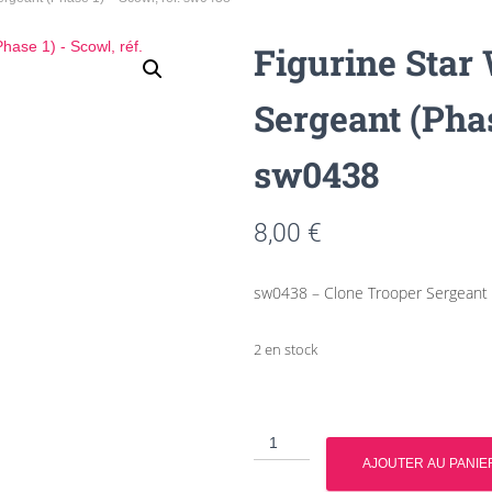
Figurine Star
Sergeant (Phas
sw0438
8,00
€
sw0438 – Clone Trooper Sergeant 
2 en stock
quantité
de
AJOUTER AU PANIE
Figurine