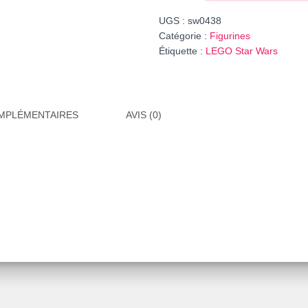
Star
UGS :
sw0438
Wars
Catégorie :
Figurines
Clone
Étiquette :
LEGO Star Wars
Trooper
Sergeant
(Phase
1)
MPLÉMENTAIRES
AVIS (0)
-
Scowl,
réf.
sw0438