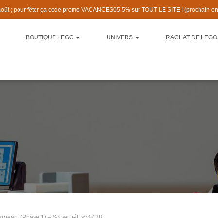
 août ; pour fêter ça code promo VACANCES05 5% sur TOUT LE SITE ! (prochain e
BOUTIQUE LEGO
UNIVERS
RACHAT DE LEGO
ergeant (Phase 1) – Scowl, réf. sw0438