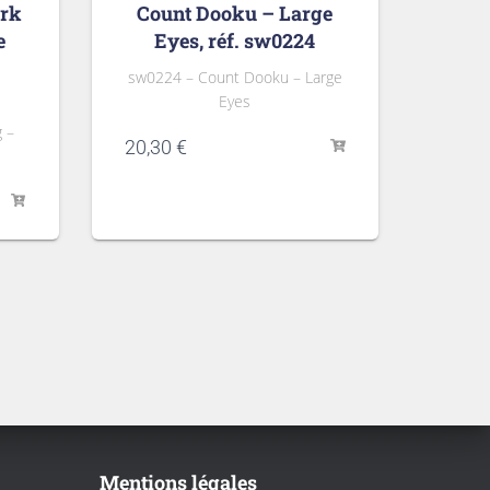
rk
Count Dooku – Large
e
Eyes, réf. sw0224
sw0224 – Count Dooku – Large
Eyes
 –
20,30
€
Mentions légales