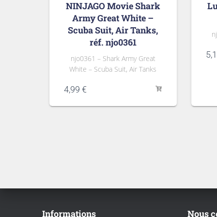
NINJAGO Movie Shark
Lu
Army Great White –
Scuba Suit, Air Tanks,
n
réf. njo0361
5,
njo0361 – Shark Army Great
White – Scuba Suit, Air Tanks
4,99
€
Informations
Nous c