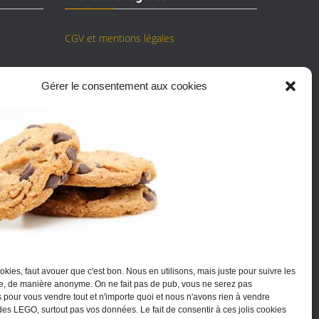
CGV et mentions légales
Disclaimer
: Brickland est un site
Gérer le consentement aux cookies
d'achat/revente de LEGO mais n'est en
aucun cas affilié à la marque LEGO, ni
sponsorisé par elle. Brickland.fr ne se
revendique pas de l'écosystème LEGO.
okies, faut avouer que c'est bon. Nous en utilisons, mais juste pour suivre les
ite, de manière anonyme. On ne fait pas de pub, vous ne serez pas
pour vous vendre tout et n'importe quoi et nous n'avons rien à vendre
des LEGO, surtout pas vos données. Le fait de consentir à ces jolis cookies