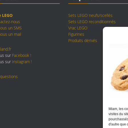
e LEGO
Sets LEGO neufs/scellés
tactez-nous
Sets LEGO reconditionnés
nous un SMS
Vrac LEGO
ous un mail
Figurines
Produits dérivés
land.fr
ous sur
Facebook !
ous sur
Instagram !
 questions
Miam, les co
visites du s
pourchassés 
d'autre que 