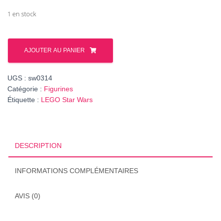
1 en stock
quantité
de
AJOUTER AU PANIER
Figurine
Star
UGS :
sw0314
Wars
Catégorie :
Figurines
Clone
Étiquette :
LEGO Star Wars
Trooper
Captain
Rex,
501st
DESCRIPTION
Legion
(Phase
1),
INFORMATIONS COMPLÉMENTAIRES
réf.
sw0314
AVIS (0)