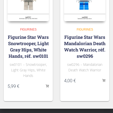
FIGURINES
FIGURINES
Figurine Star Wars
Figurine Star Wars
Snowtrooper, Light
Mandalorian Death
Gray Hips, White
Watch Warrior, réf.
Hands, réf. sw0101
sw0296
sw0101 – Snowtrooper,
sw0296 – Mandalorian
Light Gray Hips, White
Death Watch Warrior
Hands
4,00
€
5,99
€