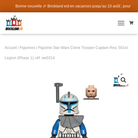
Bonne nouvelle 🎉 Brickland est en vacances jusqu’au 10 août ; pour
fêter ça code promo VACANCES05 5% sur TOUT LE SITE ! (prochain
TOGGLE 
envoi des commandes la semaine du 10 août)
Accueil
/
Figurines
/ Figurine Star Wars Clone Trooper Captain Rex, 501st
Legion (Phase 1), réf. sw0314