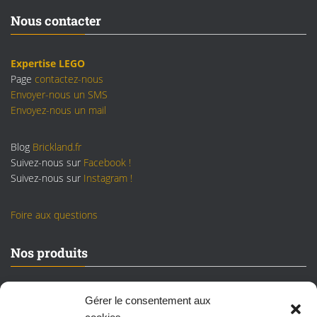
Nous contacter
Expertise LEGO
Page
contactez-nous
Envoyer-nous un SMS
Envoyez-nous un mail
Blog
Brickland.fr
Suivez-nous sur
Facebook !
Suivez-nous sur
Instagram !
Foire aux questions
Nos produits
Sets LEGO neufs/scellés
Gérer le consentement aux
Sets LEGO reconditionnés