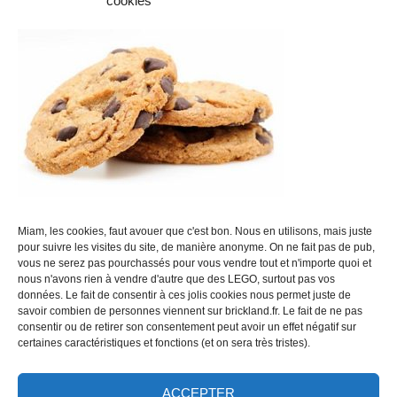
cookies
Vrac LEGO
Figurines
Produits dérivés
Mentions légales
CGV et mentions légales
Disclaimer
: Brickland est un site d'achat/revente de LEGO mais
n'est en aucun cas affilié à la marque LEGO, ni sponsorisé par elle.
Miam, les cookies, faut avouer que c'est bon. Nous en utilisons, mais juste
Brickland.fr ne se revendique pas de l'écosystème LEGO.
pour suivre les visites du site, de manière anonyme. On ne fait pas de pub,
vous ne serez pas pourchassés pour vous vendre tout et n'importe quoi et
nous n'avons rien à vendre d'autre que des LEGO, surtout pas vos
données. Le fait de consentir à ces jolis cookies nous permet juste de
savoir combien de personnes viennent sur brickland.fr. Le fait de ne pas
consentir ou de retirer son consentement peut avoir un effet négatif sur
MENTIONS LÉGALES
certaines caractéristiques et fonctions (et on sera très tristes).
RACHAT DE LEGO : LE GUIDE
BOUTIQUE
ACCEPTER