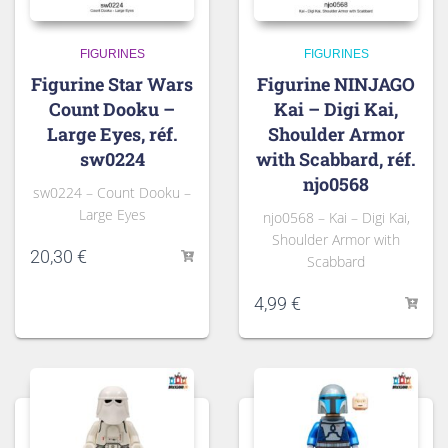
FIGURINES
FIGURINES
Figurine Star Wars
Figurine NINJAGO
Count Dooku –
Kai – Digi Kai,
Large Eyes, réf.
Shoulder Armor
sw0224
with Scabbard, réf.
njo0568
sw0224 – Count Dooku –
Large Eyes
njo0568 – Kai – Digi Kai,
Shoulder Armor with
20,30
€
Scabbard
4,99
€