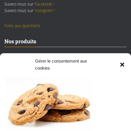
Suivez-nous sur
Facebook !
Suivez-nous sur
Instagram !
Foire aux questions
Nos produits
Sets LEGO neufs/scellés
Gérer le consentement aux
Sets LEGO reconditionnés
cookies
Vrac LEGO
Figurines
Produits dérivés
Mentions légales
CGV et mentions légales