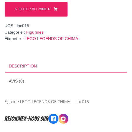
quantité
de
AJOUTER AU PANIER
Figurine
LEGENDS
UGS :
loc015
OF
Catégorie :
Figurines
CHIMA
Étiquette :
LEGO LEGENDS OF CHIMA
Wilhurt,
réf.
loc015
DESCRIPTION
AVIS (0)
Figurine LEGO LEGENDS OF CHIMA — loc015
Rejoignez-nous sur