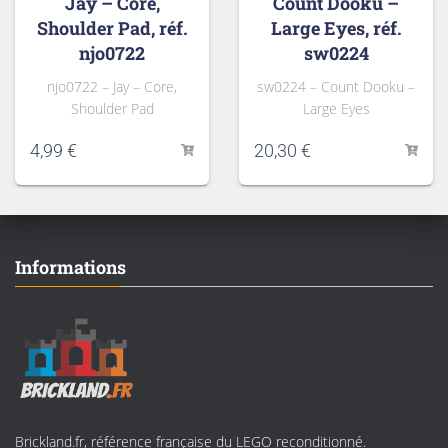
Jay – Core,
Count Dooku –
Shoulder Pad, réf.
Large Eyes, réf.
njo0722
sw0224
njo0722 – Jay – Core,
sw0224 – Count Dooku –
Shoulder Pad
Large Eyes
4,99
€
20,30
€
Informations
Brickland.fr, référence française du LEGO reconditionné.