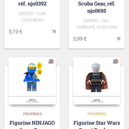
réf. njo0392
Scuba Gear, réf.
njo0695
njo0392 – Luke
Cunningham
njo0695 – Kai –
Seabound, Scuba Gear
5,19
€
3,99
€
FIGURINES
FIGURINES
Figurine NINJAGO
Figurine Star Wars