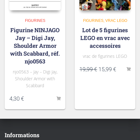
FIGURINES
FIGURINES
VRAC LEGO
Figurine NINJAGO
Lot de 5 figurines
Jay – Digi Jay,
LEGO en vrac avec
Shoulder Armor
accessoires
with Scabbard, réf.
vrac de figurines LEGO
njo0563
Le
Le
19,99
€
15,99
€
njo0563 – Jay – Digi Jay,
prix
prix
Shoulder Armor with
initial
actuel
Scabbard
était :
est :
19,99 €.
15,99 €.
4,30
€
Informations