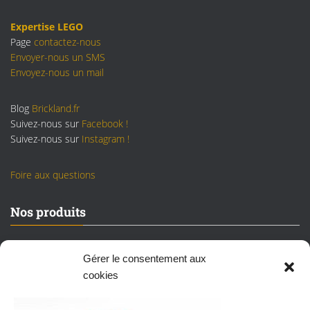
Expertise LEGO
Page
contactez-nous
Envoyer-nous un SMS
Envoyez-nous un mail
Blog
Brickland.fr
Suivez-nous sur
Facebook !
Suivez-nous sur
Instagram !
Foire aux questions
Nos produits
Sets LEGO neufs/scellés
Gérer le consentement aux
Sets LEGO reconditionnés
cookies
Vrac LEGO
Figurines