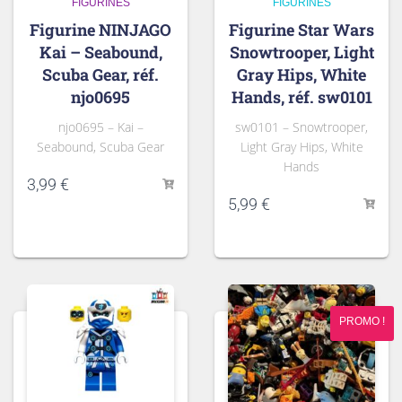
FIGURINES
FIGURINES
Figurine NINJAGO
Figurine Star Wars
Kai – Seabound,
Snowtrooper, Light
Scuba Gear, réf.
Gray Hips, White
njo0695
Hands, réf. sw0101
njo0695 – Kai –
sw0101 – Snowtrooper,
Seabound, Scuba Gear
Light Gray Hips, White
Hands
3,99
€
5,99
€
PROMO !