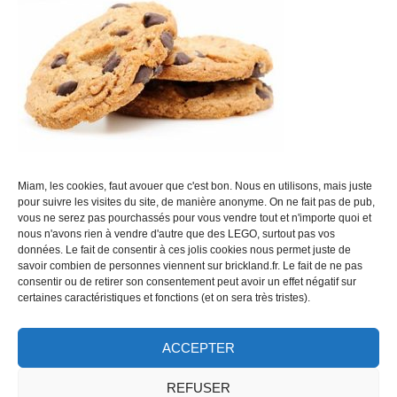
Produits dérivés
Mentions légales
CGV et mentions légales
Disclaimer
: Brickland est un site d'achat/revente de LEGO mais
n'est en aucun cas affilié à la marque LEGO, ni sponsorisé par elle.
Miam, les cookies, faut avouer que c'est bon. Nous en utilisons, mais juste
Brickland.fr ne se revendique pas de l'écosystème LEGO.
pour suivre les visites du site, de manière anonyme. On ne fait pas de pub,
vous ne serez pas pourchassés pour vous vendre tout et n'importe quoi et
nous n'avons rien à vendre d'autre que des LEGO, surtout pas vos
données. Le fait de consentir à ces jolis cookies nous permet juste de
savoir combien de personnes viennent sur brickland.fr. Le fait de ne pas
consentir ou de retirer son consentement peut avoir un effet négatif sur
MENTIONS LÉGALES
certaines caractéristiques et fonctions (et on sera très tristes).
RACHAT DE LEGO : LE GUIDE
BOUTIQUE
ACCEPTER
REFUSER
PARTENAIRES