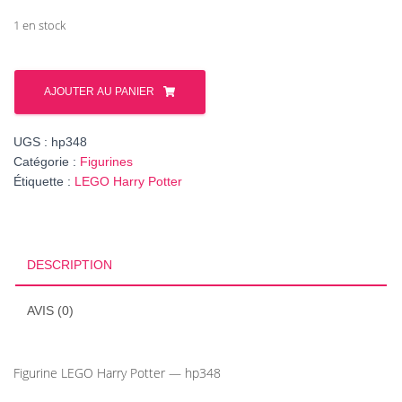
1 en stock
quantité
de
AJOUTER AU PANIER
Figurine
Harry
UGS :
hp348
Potter
Catégorie :
Figurines
Professor
Étiquette :
LEGO Harry Potter
Remus
Lupin
-
Werewolf,
DESCRIPTION
réf.
hp348
AVIS (0)
Figurine LEGO Harry Potter — hp348